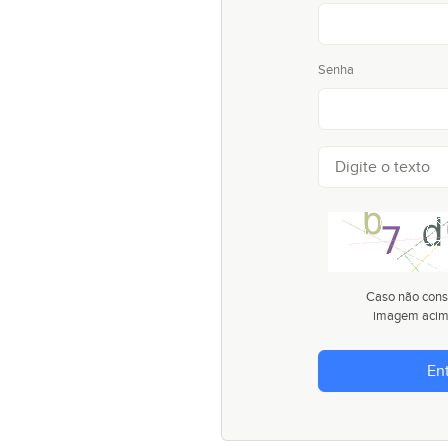
Senha
Caso não consi
imagem aci
Ent