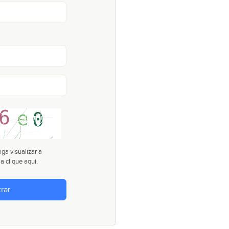
ga visualizar a
ma
clique aqui
.
rar