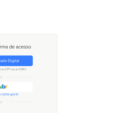
orma de acesso
cado Digital
r e-CPF ou e-CNPJ
u
 conta gov.br
u